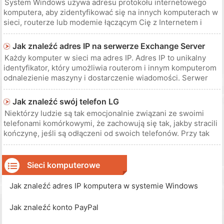
System Windows używa adresu protokołu internetowego
komputera, aby zidentyfikować się na innych komputerach w
sieci, routerze lub modemie łączącym Cię z Internetem i
innymi zasobami sieciowymi, takimi jak podłączona pamięć
masowa lub udostępnione drukarki. Funkcje udostępniania
Jak znaleźć adres IP na serwerze Exchange Server
sieci lokalnej mogą c
Każdy komputer w sieci ma adres IP. Adres IP to unikalny
identyfikator, który umożliwia routerom i innym komputerom
odnalezienie maszyny i dostarczenie wiadomości. Serwer
Exchange to produkt firmy Microsoft, który obsługuje
komunikację e-mail. Skonfigurujesz swojego klienta
Jak znaleźć swój telefon LG
pocztowego tak, aby wskaz
Niektórzy ludzie są tak emocjonalnie związani ze swoimi
telefonami komórkowymi, że zachowują się tak, jakby stracili
kończynę, jeśli są odłączeni od swoich telefonów. Przy tak
dużej ilości informacji przechowywanych na urządzeniach
mobilnych, od numerów kontaktowych do e-maili i plików
multimedialny
Sieci komputerowe
Jak znaleźć adres IP komputera w systemie Windows
Jak znaleźć konto PayPal