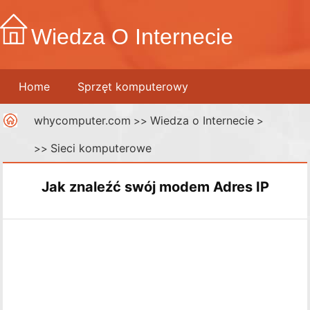
Wiedza O Internecie
Home
Sprzęt komputerowy
whycomputer.com
Wiedza o Internecie
Telefony komórkowe
>>
Drukarki
>
Sieci komputerowe
>>
Sieci komputerowe
Internet
Media cyfrowe
Jak znaleźć swój modem Adres IP