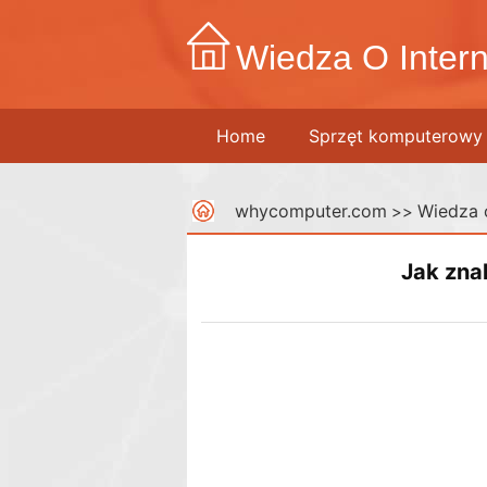
Wiedza O Intern
Home
Sprzęt komputerowy
whycomputer.com
Wiedza o
>>
Jak zna