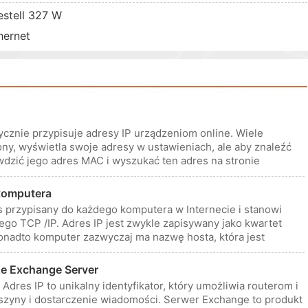
stell 327 W
hernet
znie przypisuje adresy IP urządzeniom online. Wiele
ny, wyświetla swoje adresy w ustawieniach, ale aby znaleźć
awdzić jego adres MAC i wyszukać ten adres na stronie
 komputera
s przypisany do każdego komputera w Internecie i stanowi
ego TCP /IP. Adres IP jest zwykle zapisywany jako kwartet
 Ponadto komputer zazwyczaj ma nazwę hosta, która jest
ze Exchange Server
Adres IP to unikalny identyfikator, który umożliwia routerom i
zyny i dostarczenie wiadomości. Serwer Exchange to produkt