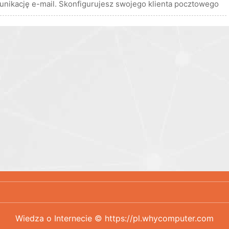
munikację e-mail. Skonfigurujesz swojego klienta pocztowego
Wiedza o Internecie © https://pl.whycomputer.com