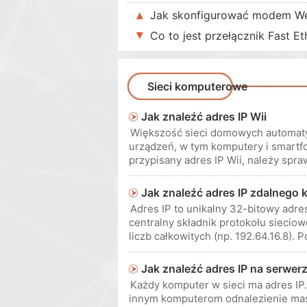
Jak skonfigurować modem We
Co to jest przełącznik Fast Et
Sieci komputerowe
Jak znaleźć adres IP Wii
Większość sieci domowych automatyc
urządzeń, w tym komputery i smartfo
przypisany adres IP Wii, należy spr
konfiguracji routera. Jeśli wcz
Jak znaleźć adres IP zdalnego
Adres IP to unikalny 32-bitowy adre
centralny składnik protokołu sieciow
liczb całkowitych (np. 192.64.16.8).
łatwiejsza do zapamięta
Jak znaleźć adres IP na serwer
Każdy komputer w sieci ma adres IP. 
innym komputerom odnalezienie mas