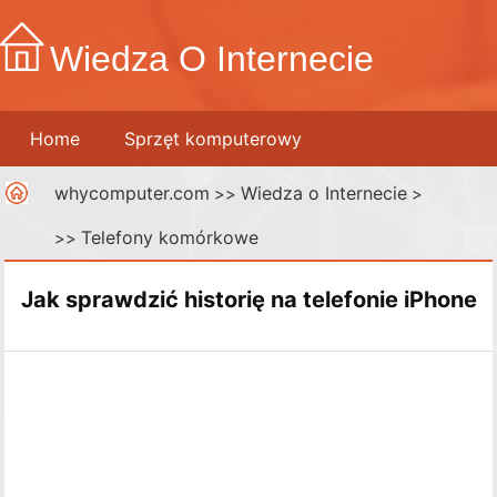
Wiedza O Internecie
Home
Sprzęt komputerowy
whycomputer.com
Wiedza o Internecie
Telefony komórkowe
>>
Drukarki
>
Telefony komórkowe
>>
Sieci komputerowe
Internet
Media cyfrowe
Jak sprawdzić historię na telefonie iPhone