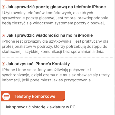
Jak sprawdzić pocztę głosową na telefonie iPhone
Użytkownicy telefonów komórkowych, dla których
sprawdzanie poczty głosowej jest zmorą, prawdopodobnie
będą cieszyć się widocznym systemem poczty głosowej,
który Apple stworzył dla swojego iPhonea. IPhone pozwala
zobaczyć wiadomości głosowe na liście, więc nie musisz
Jak sprawdzić wiadomości na moim iPhonie
dzwonić, aby je sprawdzić; zawsze
iPhone jest przyjazny dla użytkownika i jest praktyczny dla
profesjonalistów w podróży, którzy potrzebują dostępu do
skutecznej i szybkiej komunikacji bez spowalniania dnia.
Sprawdzanie wiadomości tekstowych i głosowych w
telefonie iPhone jest bardzo szybkie i łatwe. Wystarczy
Jak odzyskać iPhone'a Kontakty
dotknąć palcem, aby sp
iPhone i inne smartfony umożliwiają połączenie i
synchronizację, dzięki czemu nie musisz obawiać się utraty
informacji, jeśli podejmiesz jakieś przygotowania.
Przypadkowe usunięcie kontaktu lub grupy kontaktów z
iPhonea, a nawet utrata lub złamanie iPhonea, nie oznacza,
że ​​Twoje kontakty zniknęły
Telefony komórkowe
Jak sprawdzić historię klawiatury w PC