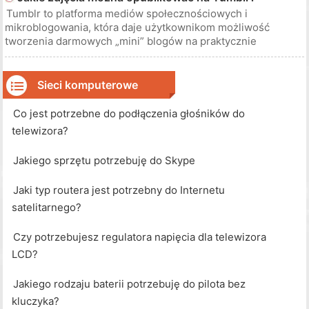
rozmowy. Jeśli nie masz kamery internetowej, możesz nadal
Tumblr to platforma mediów społecznościowych i
łączyć się z rozmowami, w któryc
mikroblogowania, która daje użytkownikom możliwość
tworzenia darmowych „mini” blogów na praktycznie
dowolnym wybranym przez siebie temacie. Blog Tumblr
może zawierać wiele różnych mediów, w tym tekst i zdjęcia,
choć istnieją pewne przepisy regulujące ro
Sieci komputerowe
Co jest potrzebne do podłączenia głośników do
telewizora?
Jakiego sprzętu potrzebuję do Skype
Jaki typ routera jest potrzebny do Internetu
satelitarnego?
Czy potrzebujesz regulatora napięcia dla telewizora
LCD?
Jakiego rodzaju baterii potrzebuję do pilota bez
kluczyka?