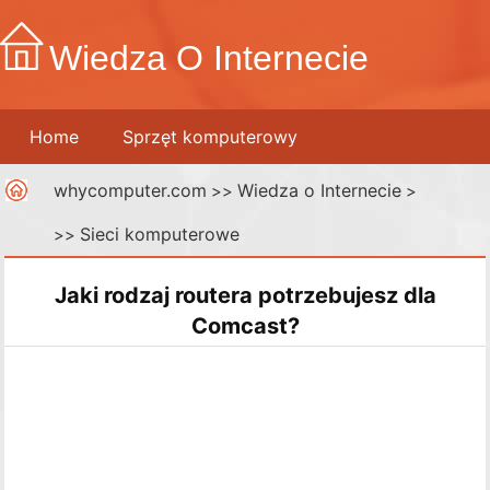
Wiedza O Internecie
Home
Sprzęt komputerowy
whycomputer.com
Wiedza o Internecie
Telefony komórkowe
>>
Drukarki
>
Sieci komputerowe
>>
Sieci komputerowe
Internet
Media cyfrowe
Jaki rodzaj routera potrzebujesz dla
Comcast?