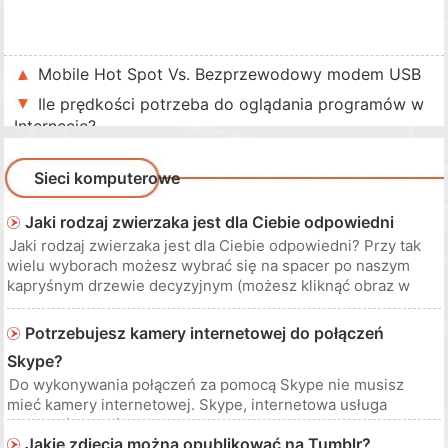
Mobile Hot Spot Vs. Bezprzewodowy modem USB
Ile prędkości potrzeba do oglądania programów w
Internecie?
Sieci komputerowe
Jaki rodzaj zwierzaka jest dla Ciebie odpowiedni
Jaki rodzaj zwierzaka jest dla Ciebie odpowiedni? Przy tak
wielu wyborach możesz wybrać się na spacer po naszym
kapryśnym drzewie decyzyjnym (możesz kliknąć obraz w
większej wersji), aby pomóc Ci wybrać kota, psa, rybę…
nawet zwierzęcą skałę i żyrafę. Alert Spoiler: Każdy chce
Potrzebujesz kamery internetowej do połączeń
żyrafy. Kliknij, aby
Skype?
Do wykonywania połączeń za pomocą Skype nie musisz
mieć kamery internetowej. Skype, internetowa usługa
połączeń i czatów wideo, wykorzystuje kamery internetowe
Jakie zdjęcia można opublikować na Tumblr?
do wysyłania kanałów wideo do innych osób podczas