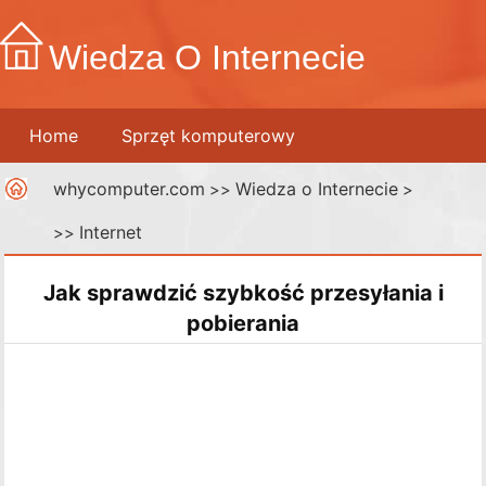
Wiedza O Internecie
Home
Sprzęt komputerowy
whycomputer.com
Wiedza o Internecie
Telefony komórkowe
>>
Drukarki
>
Internet
>>
Sieci komputerowe
Internet
Media cyfrowe
Jak sprawdzić szybkość przesyłania i
pobierania