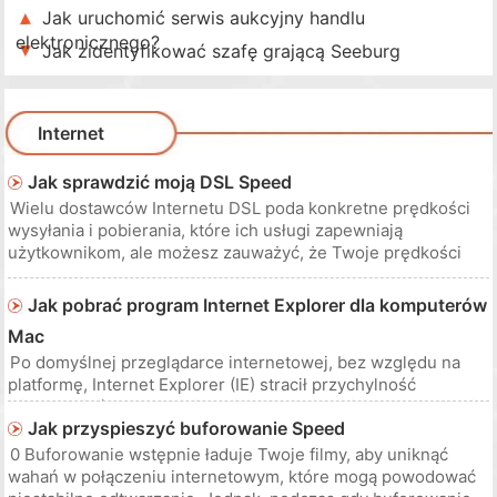
Jak uruchomić serwis aukcyjny handlu
elektronicznego?
Jak zidentyfikować szafę grającą Seeburg
Internet
Jak sprawdzić moją DSL Speed
Wielu dostawców Internetu DSL poda konkretne prędkości
wysyłania i pobierania, które ich usługi zapewniają
użytkownikom, ale możesz zauważyć, że Twoje prędkości
wydają się różnić. Szybkość, z jaką komputer przesyła lub
pobiera informacje, może się znacznie różnić, w zależności
Jak pobrać program Internet Explorer dla komputerów
od tego, ilu innych uż
Mac
Po domyślnej przeglądarce internetowej, bez względu na
platformę, Internet Explorer (IE) stracił przychylność
użytkowników Mac, ponieważ mają tendencję do korzystania
Jak przyspieszyć buforowanie Speed
z przeglądarki Apple Safari lub Mozilla Firefox. Aby jeszcze
bardziej skomplikować sprawy, Microsoft podjął niepopularną
0 Buforowanie wstępnie ładuje Twoje filmy, aby uniknąć
decyzję o za
wahań w połączeniu internetowym, które mogą powodować